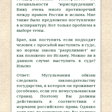
специальности "юриспруденция".
Вижу очень много противоречий
между правом России и ислама. Мне
также было предложено поступление
в аспирантуру. Вот только проблема в
выборе темы.
Брат, как поступить если подходит
человек с просьбой выступить в суде,
но нормы закона "разруливают" не
как положено по Исламу. Можно ли в
данном случае выступить в суде?
Ильгиз
Ответ: Мусульманин обязан
следовать законодательству
государства, в котором он проживает
(особенно, если это немусульманская
страна). Поэтому Вы должны
действовать в соответствии с
нормами российского права. Однако
если кто-то нарушает его, Вы должны